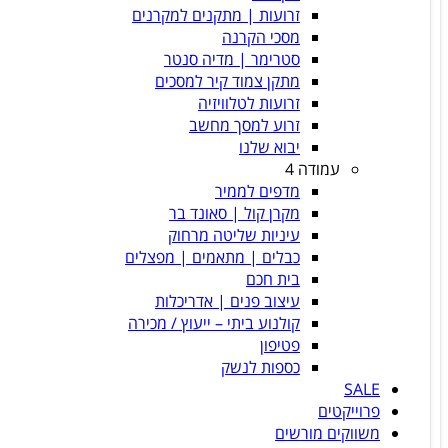
זרועות | מתקנים למקרנים
מסכי הקרנה
סטרימר | מדיה סנטר
מתקן צמוד קיר למסכים
זרועות לטלוויזיה
זרוע למסך מחשב
יבוא שלנו
עמודה 4
מדפים לממיר
מקרן קול | סאונד בר
עיניות שליטה מרחוק
כבלים | מתאמים | מפצלים
בית חכם
עיצוב פנים | אדריכלות
קולנוע ביתי – ייעוץ / מכירה
פטיפון
כספות לנשק
SALE
פרוייקטים
משווקים מורשים