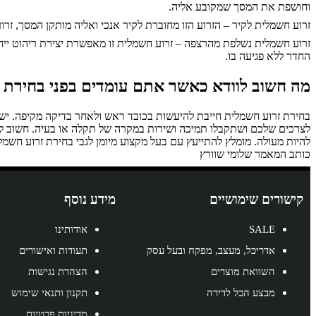
וחושפת את המסך שמקובע אליה.
זרוע חשמלית לקיר – הזרוע הזו מחוברת לקיר אנכי ואליה מותקן המסך, זר
זרוע חשמלית נשלפת מהרצפה – זרוע חשמלית זו מאפשרת יצירת ריהוט ייחודי
החדר ללא פגיעה בו.
מה חשוב לוודא כאשר אתם עומדים בפני בחירת 
בחירת זרוע חשמלית חייבת להיעשות בכובד ראש ולאחר בדיקה מקיפה. יש ב
לצרכים שלכם ושתקבלו תמיכה ושירות במקרה של תקלה או בעיה. חשוב לצי
להיות מעולה. מומלץ להתייעץ עם בעל מקצוע מיומן לגבי בחירת זרוע חשמלי
כותב המאמר שלומי שוורץ
קישורים שימושיים
מידע נוסף
SALE
אודותינו
אדריכל, מעצב, מפקח ובעל עסק
תעודות ואישורים
השוואת מוצרים
הצהרת נגישות
מבצע הכל לדירה
תקנון ותנאי שימוש
מדיניות פרטיות