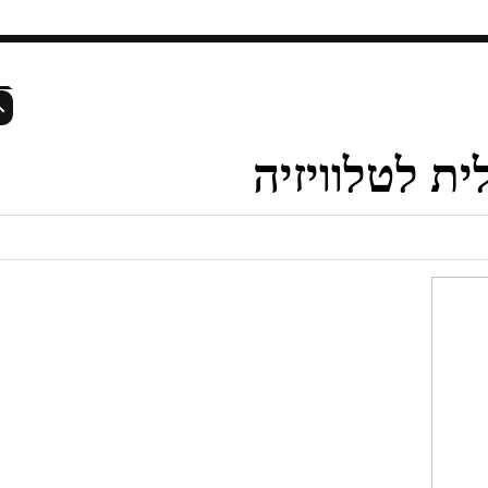
DONE.CO.IL:
5-10 ימים
|
דואר שליחים:
3 ימי עסקים
יצירת קשר
ית לטלוויזיה