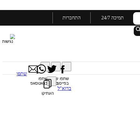
תמיכה 24/7
התחברות
פריטים:
0
סה"כ:
0 ₪
שתפו
שתפו
שתפו
שתפו
בפייסבוק
בטוויטר
בוואטסאפ
בדוא"ל
העתיקו