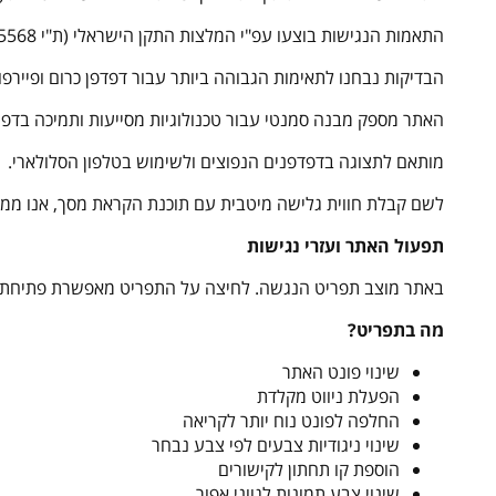
התאמות הנגישות בוצעו עפ"י המלצות התקן הישראלי (ת"י 5568) לנגישות תכנים באינטרנט ברמת AA ומסמך WCAG2.0 הבינלאומי.
הבדיקות נבחנו לתאימות הגבוהה ביותר עבור דפדפן כרום ופיירפו
האתר מספק מבנה סמנטי עבור טכנולוגיות מסייעות ותמיכה בדפוס השימוש המקובל להפ
מותאם לתצוגה בדפדפנים הנפוצים ולשימוש בטלפון הסלולארי.
לשם קבלת חווית גלישה מיטבית עם תוכנת הקראת מסך, אנו ממליצים לשימוש בת
תפעול האתר ועזרי נגישות
באתר מוצב תפריט הנגשה. לחיצה על התפריט מאפשרת פתיחת כ
מה בתפריט?
שינוי פונט האתר
הפעלת ניווט מקלדת
החלפה לפונט נוח יותר לקריאה
שינוי ניגודיות צבעים לפי צבע נבחר
הוספת קו תחתון לקישורים
שינוי צבע תמונות לגווני אפור