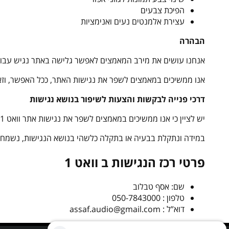
הפיכת צבעים
עצירת אלמנטים נעים ואנימציות
הבהרה
אנחנו עושים את מירב המאמצים לאפשר גלישה באתר נגיש עבור כ
אנו ממשיכים במאמצים לשפר את נגישות האתר, ככל האפשר, וזאת
דרכי פנייה לבקשות והצעות לשיפור בנושא נגישות
יש לציין כי אנו ממשיכים במאמצים לשפר את נגישות אתר וואט 1 כחלק ממחויבותנו לאפשר לכלל האוכלוסייה כולל אנשים עם מוגבלויות לקבל את השרות הנגיש ביותר.
במידה ונתקלת בבעיה או בתקלה כלשהי בנושא הנגישות, נשמח ש
פרטי רכז הנגישות ב וואט 1
שם: אסף טבלוב
טלפון :
050-7843000
דוא”ל :
assaf.audio@gmail.com