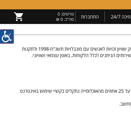
פריטים:
0
יכה 24/7
התחברות
סה"כ:
0 ₪
וואט 1 נוקטת את מירב המאמצים ומשקיעה משאבים רבים על מנת לספק לכל לקוחותיה שירות שוויוני, מכובד, נגיש ומקצועי. בהתאם לחוק שוויון זכויות לאנשים עם מוגבלויות תשנ"ח-1998 ולתקנות
תים הניתנים לכלל הלקוחות, באופן עצמאי ושוויוני.
אתר אינטרנט נגיש הוא אתר המאפשר לאנשים עם מוגבלות ולאנשים מבוגרים לגלוש באותה רמה של יעילות והנאה ככל הגולשים, כ- 20 עד 25 אחוזים מהאוכלוסייה נתקלים בקשיי שימוש באינטרנט