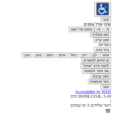
סגור
שינוי גודל גופנים
A-
A+
איפוס גודל פונט
ניווט מקלדת
פונט קריא
ניגודיות
בחר צבע
שחור
לבן
ירוק
כחול
אדום
כתום
צהוב
נאבי
קו תחתון לקישורים
לנקות זכרון "עוגיות"
גווני אפור לתמונות
הפוך צבעים
הסר אנימציות
סגור
Accessibility by WAH
5-10 ימים
DONE.CO.IL:
|
דואר שליחים:
3 ימי עסקים