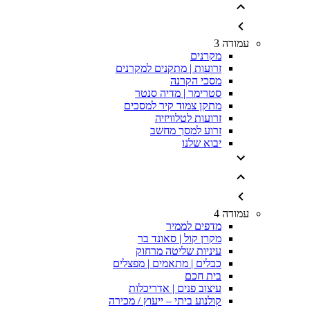
עמודה 3
מקרנים
זרועות | מתקנים למקרנים
מסכי הקרנה
סטרימר | מדיה סנטר
מתקן צמוד קיר למסכים
זרועות לטלוויזיה
זרוע למסך מחשב
יבוא שלנו
עמודה 4
מדפים לממיר
מקרן קול | סאונד בר
עיניות שליטה מרחוק
כבלים | מתאמים | מפצלים
בית חכם
עיצוב פנים | אדריכלות
קולנוע ביתי – ייעוץ / מכירה