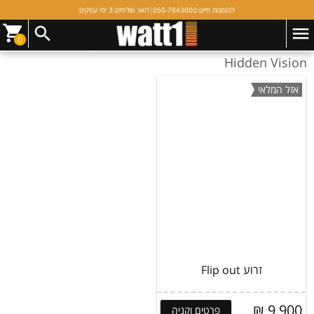
להזמנות חייגו:
050-7843000
|
דואר שליחים:
3 ימי עסקים
1 תוצאות (מציג 1 - 1)
סינון
0
Hidden Vision
אזל המלאי
זרוע Flip out
9,900 ₪
פרטים וקניה