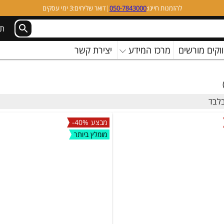
להזמנות חייגו:
050-7843000
|
דואר שליחים:
3 ימי עסקים
תמ
וקים מורשים
מרכז המידע
יצירת קשר
לבד
מבצע
-40%
מומלץ ביותר