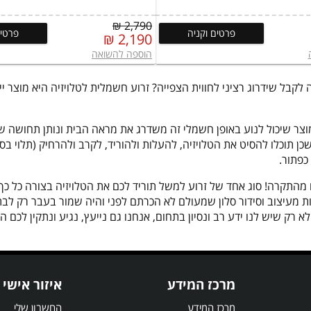
2,790 ₪
פרטים וקניה
פרטים
2,190 ₪
הוספה להשואה
ל שידרוג רציני לחווית הצפייה? זרוע חשמלית לטלויזיה היא מוצר ייח
צר שיכול לנוע באופן חשמלי זה משדרג את מראה הבית ונותן תחושה של 
ן תוכלו להסיט את הטלויזיה, להעלות ולהוריד, לקרב ולהרחיק (תלוי בס
פתור.
גם מהתקרה! סוג אחד של זרוע למשל תוריד לכם את הטלויזיה בצורה כל 
ת מעיצוב וסידור סלון שמעולם לא הכרתם לפני והיה שמור בעבר רק לבת
א רק שיש לנו ידע רב ונסיון בתחום, אנחנו גם נייעץ, נגיע ונתקין לכ
מרכז המידע
איזור אישי
מרכז המידע
החשבון שלי