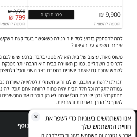
2,590 ₪
9,900 ₪
פרטים וקניה
799 ₪
הוספה להשואה
הוספה להשואה
למה להסתפק בזרוע לטלויזיה רגילה כשאפשר בעוד קצת השקעה לקב
איך זה משפיע על העיצוב?
פשוט מאוד, עיצוב של בית הוא לא סטטי בלבד, ברגע שיש לכם מו
לתריסים חשמליים. כמו כן האווירה בבית היא הרבה יותר מפנקת שכ
לשמש אתכם גם שאתם יושבים במטבח בצד השני והכל בלחיצת כ
תנו לנו להפתיע אתכם, יש לנו זרוע חשמלית לטלויזיה שיורדת 
צמודה לתקרה וכל חלל הבית יהיה פתוח לרווחה אתם תוכלו להינו
מהתקרה? ובכן יש לכם מזל! אנחנו לא רק מוכרים את המכשירים ול
לאורך כל הדרך באדיבות ובאחריות.
✕
אנו משתמשים בעוגיות כדי לשפר את
קישורים שימושיים
מידע נוסף
חוויית המשתמש שלך
אתר אינטרנט זה משתמש בעוגיות כדי להבטיח
SALE
אודותינו