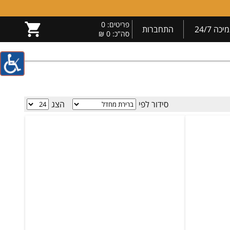
פריטים:
0
יכה 24/7
התחברות
סה"כ:
0 ₪
סידור לפי
הצג