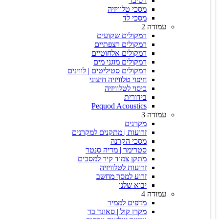
רסיבר
מסכי טלוויזיה
מסכי לד
עמודה 2
רמקולים שקועים
רמקולים רצפתיים
רמקולים אלחוטיים
רמקולים מוגני מים
רמקולים סטיליטים | לווינים
חיפוי טלוויזיה חיצוני
כיסוי לטלוויזיה
בידורית
Pequod Acoustics
עמודה 3
מקרנים
זרועות | מתקנים למקרנים
מסכי הקרנה
סטרימר | מדיה סנטר
מתקן צמוד קיר למסכים
זרועות לטלוויזיה
זרוע למסך מחשב
יבוא שלנו
עמודה 4
מדפים לממיר
מקרן קול | סאונד בר