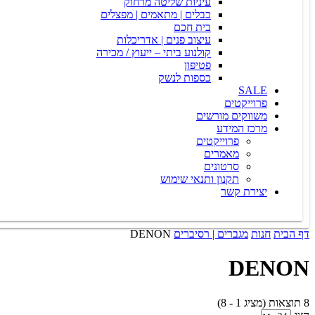
עיניות שליטה מרחוק
כבלים | מתאמים | מפצלים
בית חכם
עיצוב פנים | אדריכלות
קולנוע ביתי – ייעוץ / מכירה
פטיפון
כספות לנשק
SALE
פרוייקטים
משווקים מורשים
מרכז המידע
פרוייקטים
מאמרים
סרטונים
תקנון ותנאי שימוש
יצירת קשר
דף הבית
חנות
מגברים | רסיברים
DENON
DENON
8 תוצאות (מציג 1 - 8)