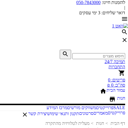
להזמנות חייגו:
050-7843000
|
דואר שליחים:
3 ימי עסקים
תמיכה 24/7
התחברות
פריטים:
0
סה"כ:
0 ₪
עמוד הבית
חנות
SALE
פרוייקטים
משווקים מורשים
מרכז המידע
פרוייקטים
מאמרים
סרטונים
תקנון ותנאי שימוש
יצירת קשר
דף הבית
חנות
מעלית לטלוויזיה מהתקרה