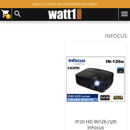
להזמנות חייגו:
050-7843000
|
דואר שליחים:
3 ימי עסקים
1 תוצאות (מציג 1 - 1)
סינון
0
INFOCUS
מקרן HD IN126 מבית
InFocus