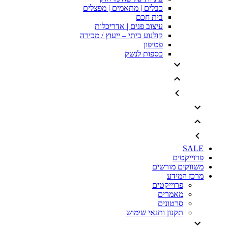
כבלים | מתאמים | מפצלים
בית חכם
עיצוב פנים | אדריכלות
קולנוע ביתי – ייעוץ / מכירה
פטיפון
כספות לנשק
SALE
פרוייקטים
משווקים מורשים
מרכז המידע
פרוייקטים
מאמרים
סרטונים
תקנון ותנאי שימוש