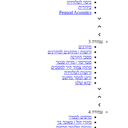
כיסוי לטלוויזיה
בידורית
Pequod Acoustics
עמודה 3
מקרנים
זרועות | מתקנים למקרנים
מסכי הקרנה
סטרימר | מדיה סנטר
מתקן צמוד קיר למסכים
זרועות לטלוויזיה
זרוע למסך מחשב
יבוא שלנו
עמודה 4
מדפים לממיר
מקרן קול | סאונד בר
עיניות שליטה מרחוק