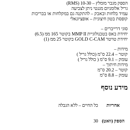
הספק מגבר מומלץ – 10-30 (RMS)
גריל אלומניום מגנטי ניתן לצביעה
עמיד בלחות ובאבק – להתקנה גם במקלחות או בבריכות
קופסת בטון חיצונית – אופציונאלי
סוגי דרייברים –
יחידת באס בטכנולוגיית MMP II בקוטר 165 ממ (6.5)
יחידת טויטר GOLD C-CAM בקוטר 25 ממ (1)
מידות –
קוטר – 22.4 ס"מ (כולל גריל )
עומק – 9.1 ס"מ ( כולל גריל )
מידות חיתוך –
קוטר – 20.2 ס"מ
עומק – 8.8 ס"מ
מידע נוסף
אחריות
כל החיים – ללא הגבלה
הספק (וואט)
30