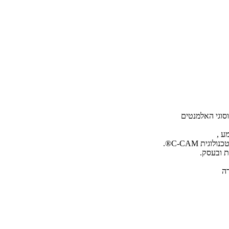
ע ,
ת ובעסק.