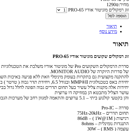
מחיר:
₪
1290
זוג רמקולים מוניטור אודיו PRO-65
הוספה לסל
תיאור
מידע נוסף
תיאור
זוג רמקולים שקועים מוניטור אודיו PRO-65
סדרת הרמקולים השקועים Pro של מוניטור אודיו משלבת את הטכנולוגיות וסוגי האלמנטים
של סדרות היוקרה של MONITOR AUDIO.
להתקנה מקצועית גם בתקרות בעומק מינימלי וזאת ללא פגיעה באיכות השמ
יחידת באס בטכנולוגית MMP®II ובגודל 6.5, ויחידת תדר גבוה ( טויטר ) בטכנולוגית C-CAM®.
יחידות אלה מקנות צליל עשיר בעל תחום תדרים גבוה הפונה לחלל גדול בבי
עושר הצליל מתבטא הן במוזיקה דו ערוצית
והן בקטעי קולנוע ביתי – 5.1 ערוצים והתאמה למגוון רחב של מערכות הגברה
סדרה – Pro-IC
תחום תדרים – 75Hz-20kHz
רגישות ( 86dB – ( 1W@1M
התנגדות נומינלית – 8ohms
עוצמה ( 30W – ( RMS