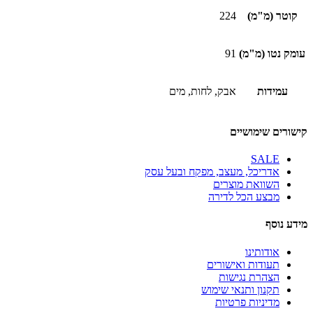
קוטר (מ"מ)
224
עומק נטו (מ"מ)
91
עמידות
אבק, לחות, מים
קישורים שימושיים
SALE
אדריכל, מעצב, מפקח ובעל עסק
השוואת מוצרים
מבצע הכל לדירה
מידע נוסף
אודותינו
תעודות ואישורים
הצהרת נגישות
תקנון ותנאי שימוש
מדיניות פרטיות