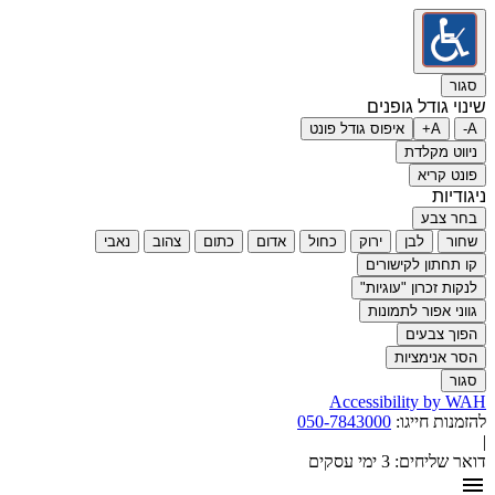
סגור
שינוי גודל גופנים
A-
A+
איפוס גודל פונט
ניווט מקלדת
פונט קריא
ניגודיות
בחר צבע
שחור
לבן
ירוק
כחול
אדום
כתום
צהוב
נאבי
קו תחתון לקישורים
לנקות זכרון "עוגיות"
גווני אפור לתמונות
הפוך צבעים
הסר אנימציות
סגור
Accessibility by WAH
להזמנות חייגו:
050-7843000
|
דואר שליחים:
3 ימי עסקים