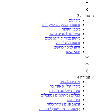
עמודה 3
מקרנים
זרועות | מתקנים למקרנים
מסכי הקרנה
סטרימר | מדיה סנטר
מתקן צמוד קיר למסכים
זרועות לטלוויזיה
זרוע למסך מחשב
יבוא שלנו
עמודה 4
מדפים לממיר
מקרן קול | סאונד בר
עיניות שליטה מרחוק
כבלים | מתאמים | מפצלים
בית חכם
עיצוב פנים | אדריכלות
קולנוע ביתי – ייעוץ / מכירה