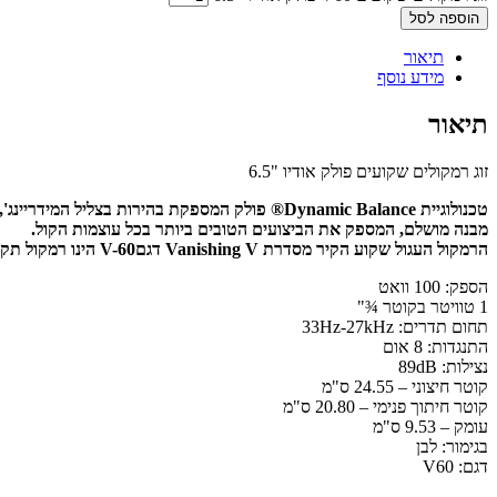
הוספה לסל
תיאור
מידע נוסף
תיאור
זוג רמקולים שקועים פולק אודיו "6.5
טכנולוגיית Dynamic Balance® פולק המספקת בהירות בצליל המידריינג', בס מרשים ויעילות סאונד גבוהה.
מבנה מושלם, המספק את הביצועים הטובים ביותר בכל עוצמות הקול.
הרמקול העגול שקוע הקיר מסדרת Vanishing V דגםV-60 הינו רמקול תקרתי בעל ביצועים גבוהים
הספק: 100 וואט
1 טוויטר בקוטר ¾"
תחום תדרים: 33Hz-27kHz
התנגדות: 8 אום
נצילות: 89dB
קוטר חיצוני – 24.55 ס"מ
קוטר חיתוך פנימי – 20.80 ס"מ
עומק – 9.53 ס"מ
בגימור: לבן
דגם: V60