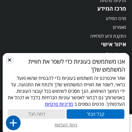
מדיניות פרטיות
מרכז המידע
מרכז המידע
מאמרים
התקנת זרוע לטלויזיה
איזור אישי
החשבון שלי
✕
אנו משתמשים בעוגיות כדי לשפר את חוויית
סל קניות
המשתמש שלך
תשלום
אתר אינטרנט זה משתמש בעוגיות כדי להבטיח שהוא פועל
הישארו מעודכנים
כראוי, לשפר את חוויית המשתמש שלך ולנתח את התנועה. על
ידי המשך השימוש, הנך מסכים לשימוש בכל קובצי העוגיות.
באפשרותך גם לבחור לאפשר עוגיות הכרחיות בלבד או לנהל את
העדפותיך. פרטים נוספים ב
מדיניות פרטיות
קבל הכול
דחה הכל
כל הזכויות שמורות © 2026
ניהול העדפות
link
Site by
Linker