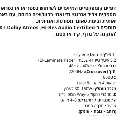
פיים קומפקטיים המיועדים לשימוש כסטריאו או כסראונ
ספקים צליל אנרגטי ודינאמי ברזולוציה גבוהה, עם באס
ותית ובימת סאונד מפורטת ואמיתית.
Hi-Res , ‏Dolby Atmos ו-DTS:X,
תקנה על מדף, קיר או סטנד.
‎1 אינץ' Terylene Dome
יר דו-שכבתי (Bi-Laminate Paper)
דרים כולל:
‎48Hz – 40kHz
Crossov):
‎2200Hz
:
‎86dB
יציאות ‎4 אוהם ו-8 אוהם
גבר מומלץ:
‎30–150W לערוץ
:
מחברי רמקול 5-Way מצופי ניקל
למגברים / רסיברים:
‎4–8 אוהם
קיר / מדף / סטנד
רוחב × גובה × עומק):