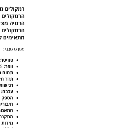
רמקולים מד
הרמקולים מ
הדמיה מציא
הרמקולים תומכים ב-Audio Certified
מתאימים לה
מפרט טכני :
טוויטר:
וופר:
‎5.25 אינץ' ני
תחום ת
תדר חיתוך (er
רגישות
עכבה:
הספק מ
חיבורים
התאמה 
התקנה:
מידות (