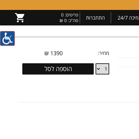
פריטים:
0
יכה 24/7
התחברות
סה"כ:
0 ₪
₪
1390
מחיר:
זוג
הוספה לסל
רמקולים
Polk
Monitor
XT15