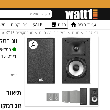
עמוד הבית
חנות
SALE
פרוייקטים
משו
דף הבית
חנות
רמקולים רצפתיים
זוג רמקולים Polk Monitor XT15
זוג רמקולים  XT15
במלאי
מק"ט:
T15
תיאור
תיאור
זוג רמקולים tor XT15