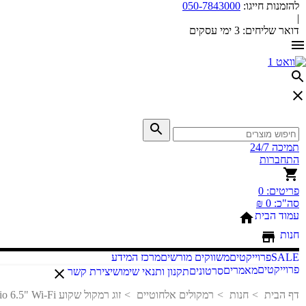
להזמנות חייגו:
050-7843000
|
דואר שליחים:
3 ימי עסקים
תמיכה 24/7
התחברות
פריטים:
0
סה"כ:
0 ₪
עמוד הבית
חנות
SALE
פרוייקטים
משווקים מורשים
מרכז המידע
פרוייקטים
מאמרים
סרטונים
תקנון ותנאי שימוש
יצירת קשר
דף הבית
חנות
רמקולים אלחוטיים
זוג רמקול שקוע Lithe Audio 6.5" Wi-Fi – רמקול מוגבר ורמקול פסיבי