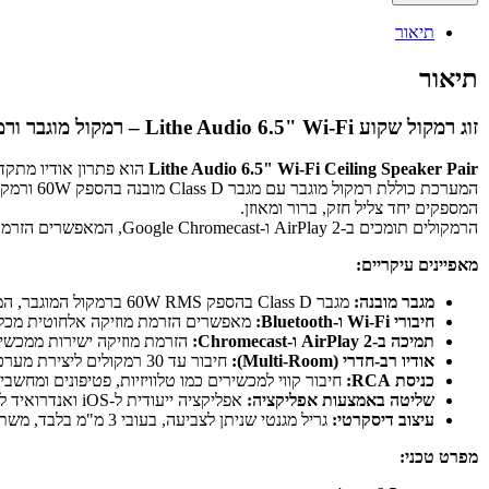
תיאור
תיאור
זוג רמקול שקוע Lithe Audio 6.5" Wi-Fi – רמקול מוגבר ורמקול פסיבי
Lithe Audio 6.5" Wi-Fi Ceiling Speaker Pair
הוא פתרון אודיו מתקד
המערכת כוללת רמקול מוגבר עם מגבר Class D מובנה בהספק 60W ורמקול פסיבי נוסף,
המספקים יחד צליל חזק, ברור ומאוזן.
הרמקולים תומכים ב-AirPlay 2 ו-Google Chromecast, המאפשרים הזרמת מוזיקה ישירות ממכשירי iOS ואנדרואיד.
מאפיינים עיקריים:
מגבר מובנה:
מגבר Class D בהספק 60W RMS ברמקול המוגבר, המספק צליל חזק וברור.
חיבורי Wi-Fi ו-Bluetooth:
מאפשרים הזרמת מוזיקה אלחוטית מכל 
תמיכה ב-AirPlay 2 ו-Chromecast:
הזרמת מוזיקה ישירות ממכשירי iOS ואנדרוא
אודיו רב-חדרי (Multi-Room):
חיבור עד 30 רמקולים ליצירת מערכת אודיו ביתית משולבת.
כניסת RCA:
חיבור קווי למכשירים כמו טלוויזיות, פטיפונים ומחשבי
שליטה באמצעות אפליקציה:
אפליקציה ייעודית ל-iOS ואנדרואיד לניהול והגדרת הרמקולים.
עיצוב דיסקרטי:
גריל מגנטי שניתן לצביעה, בעובי 3 מ"מ בלבד, משתלב באופן מושלם בעיצוב הפנים.
מפרט טכני: