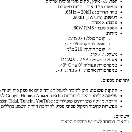
וופר:
6.5 אינץ', קונוס סיבי זכוכית ארוגים.
טוויטר:
0.75 אינץ', קונוס טיטניום.
טווח תדרים:
65Hz – 20kHz.
רגישות:
90dB (1W/1m).
עכבה:
8 אוהם.
הספק מגבר:
60W RMS.
מידות:
קוטר כולל:
230 מ"מ.
עומק להתקנה:
95 מ"מ.
קוטר חיתוך:
210 מ"מ.
משקל:
3.7 ק"ג.
אספקת חשמל:
DC24V / 2.5A.
טמפרטורת פעולה:
0º עד 40º C.
טמפרטורת אחסון:
-20º עד 70º C.
יתרונות נוספים:
התקנה פשוטה:
ניתן לחיבור למעגל תאורה קיים או ספק כוח ייעודי 
שליטה קולית:
תואם למערכות Amazon Echo ו-Google Home לשליטה קולית נוחה.
הזרמת מוזיקה משירותים פופולריים:
, Deezer, Tidal, TuneIn, YouTube
אפשרות לחיבור רמקול פסיבי נוסף:
להרחבת חוויית השמע בחללים גד
יישומים:
מתאים במיוחד לשימוש בחללים הבאים:
מטבחים