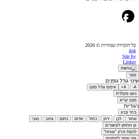
פייסבוק
כל הזכויות שמורות © 2026
link
Site by
Linker
סגור
שינוי גודל גופנים
A-
A+
איפוס גודל פונט
ניווט מקלדת
פונט קריא
ניגודיות
בחר צבע
שחור
לבן
ירוק
כחול
אדום
כתום
צהוב
נאבי
קו תחתון לקישורים
לנקות זכרון "עוגיות"
גווני אפור לתמונות