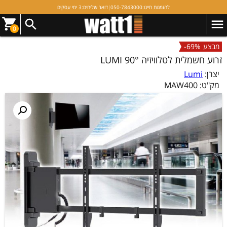
להזמנות חייגו:
050-7843000
|
דואר שליחים:
3 ימי עסקים
0
מבצע
-69%
זרוע חשמלית לטלוויזיה LUMI 90°
יצרן:
Lumi
מק"ט:
MAW400