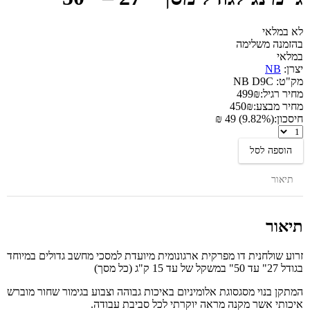
לא במלאי
בהזמנה משלימה
במלאי
יצרן:
NB
מק"ט:
NB D9C
מחיר רגיל:
₪
499
מחיר מבצע:
₪
450
חיסכון:
(9.82%) 49 ₪
זרוע
למסכי
הוספה לסל
מחשב
גדולים
ומסכי
תיאור
גיימינג
לגודל
מסך
תיאור
"27
-
"50
זרוע שולחנית דו מפרקית ארגונומית מיועדת למסכי מחשב גדולים במיוחד
בגודל 27" עד 50" במשקל של עד 15 ק"ג (כל מסך)
המתקן בנוי מסגסוגת אלומיניום באיכות גבוהה וצבוע בגימור שחור מוברש
איכותי אשר מקנה מראה יוקרתי לכל סביבת עבודה.