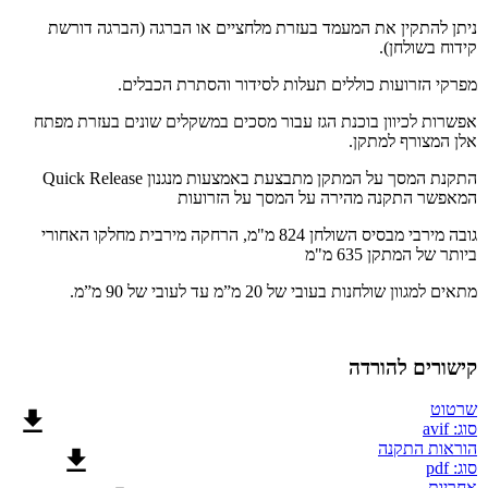
ניתן להתקין את המעמד בעזרת מלחציים או הברגה (הברגה דורשת
קידוח בשולחן).
מפרקי הזרועות כוללים תעלות לסידור והסתרת הכבלים.
אפשרות לכיוון בוכנת הגז עבור מסכים במשקלים שונים בעזרת מפתח
אלן המצורף למתקן.
התקנת המסך על המתקן מתבצעת באמצעות מנגנון Quick Release
המאפשר התקנה מהירה על המסך על הזרועות
גובה מירבי מבסיס השולחן 824 מ"מ, הרחקה מירבית מחלקו האחורי
ביותר של המתקן 635 מ"מ
מתאים למגוון שולחנות בעובי של 20 מ”מ עד לעובי של 90 מ”מ.
קישורים להורדה
שרטוט
סוג: avif
הוראות התקנה
סוג: pdf
אחריות