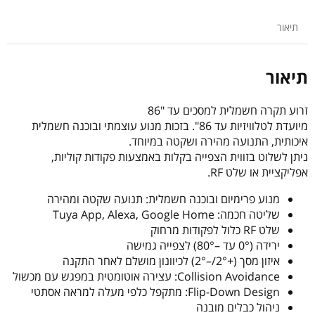
למסכים
עד
תיאור
"86
EAZO
ECL90A
תיאור
זרוע תקרה חשמלית למסכים עד "86
מיועדת לטלוויזיות עד 86". בזכות מנוע עוצמתי ובוכנה חשמלית
איכותית, התנועה מהירה ושקטה במיוחד.
ניתן לשלוט בזווית הצפייה בקלות באמצעות פקודות קוליות,
אפליקציית או שלט RF.
מנוע פרימיום ובוכנה חשמלית: תנועה שקטה ומהירה
שליטה חכמה: Tuya App, Alexa, Google Home
שלט RF כלול לפקודות מרחוק
ירידה (0° עד –80°) לצפייה גמישה
איזון מסך (+2°/–2°) לכיוונון מושלם לאחר התקנה
Collision Avoidance: עצירה אוטומטית במפגש עם מכשול
Flip-Down Design: מתקפל כלפי מעלה למראה אסתטי
ניהול כבלים מובנה