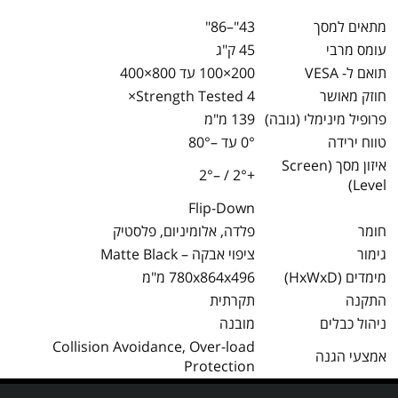
מתאים למסך
43"–86"
עומס מרבי
45 ק"ג
תואם ל- VESA
200×100 עד 800×400
חוזק מאושר
Strength Tested 4×
פרופיל מינימלי (גובה)
139 מ"מ
טווח ירידה
0° עד –80°
איזון מסך (Screen
+2° / –2°
Level)
Flip-Down
חומר
פלדה, אלומיניום, פלסטיק
גימור
ציפוי אבקה – Matte Black
מימדים (HxWxD)
780x864x496
מ"מ
התקנה
תקרתית
ניהול כבלים
מובנה
Collision Avoidance, Over-load
אמצעי הגנה
Protection