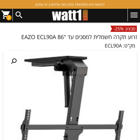
להזמנות חייגו:
050-7843000
|
דואר שליחים:
3 ימי עסקים
0
מבצע
-25%
זרוע תקרה חשמלית למסכים עד "86 EAZO ECL90A
מק"ט:
ECL90A