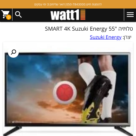
להזמנות חייגו:
050-7843000
|
דואר שליחים:
3 ימי עסקים
0
טלויזיה "55 SMART 4K Suzuki Energy
יצרן:
Suzuki Energy