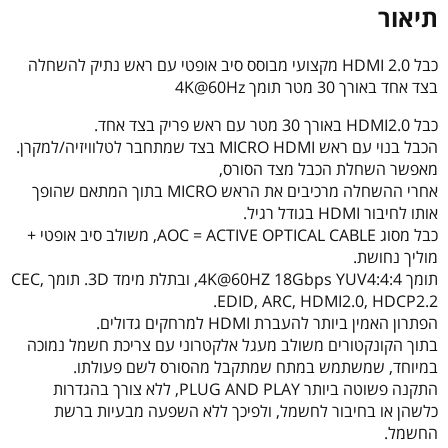
פריק
תיאור
בצד
אחד.
כבל HDMI 2.0 מקצועי מבוסס סיב אופטי עם ראש נתיק להשחלה
בצד אחד באורך 30 מטר תומך 4K@60Hz
כבל HDMI2.0 באורך 30 מטר עם ראש פריק בצד אחד.
הכבל בנוי עם ראש MICRO HDMI בצד שמתחבר לטלוויזיה/למקרן.
מאפשר השחלת הכבל מצד הסורס,
אחרי ההשחלה מרכיבים את הראש MICRO בתוך המתאם שהופך
אותו לחיבור HDMI בגודל רגיל.
כבל מסוג AOC = ACTIVE OPTICAL CABLE, משולב סיב אופטי +
מוליך נחושת.
תומך 4K@60HZ 18Gbps YUV4:4:4, ובתלת מימד 3D. תומך CEC,
EDID, ARC, HDMI2.0, HDCP2.2.
הפתרון האמין ביותר להעברת HDMI למרחקים גדולים.
בתוך הקונקטורים משולב מעגל אלקטרוני עם צריכת חשמל נמוכה
במיוחד, שמשתמש במתח שמתקבל מהסורס לשם פעולתו.
התקנה פשוטה ביותר PLUG AND PLAY, ללא צורך בהגדרות
כלשהן או בחיבור לחשמל, ולפיכך ללא השפעה מבעיות ברשת
החשמל.