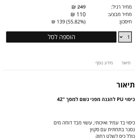
₪
מחיר רגיל:
249
₪
110
מחיר מבצע:
חיסכון:
(55.82%) 139 ₪
כיסוי
הוספה לסל
בד
מוגן
מים
לטלוויזיה
תיאור
מידע נוסף
PU-
42
תיאור
כיסוי PU להגנה מפני גשם למסך "42
כיסוי בד עמיד ואיכותי, עשוי מבד דוחה מים
נסגר בתחתית עם סקוץ
כולל כיס לשלט רחוק