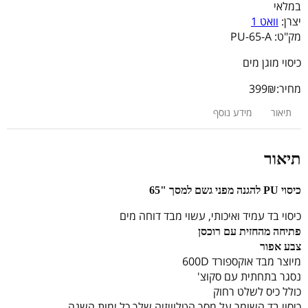
במלאי
יצרן:
וואט 1
מק"ט:
PU-65-A
כיסוי מוגן מים
מחיר:
₪
399
תיאור
מידע נוסף
תיאור
כיסוי PU להגנה מפני גשם למסך "65
כיסוי בד עמיד ואיכותי, עשוי מבד דוחה מים
פתיחה מהחזית עם רוכסן
צבע אפור
מיוצר מבד אוקספורד 600D
נסגר בתחתית עם סקוצ'
כולל כיס לשלט רחוק
כיסוי בד השומר על מסך הטלוויזיה שלך כל ימות השנה