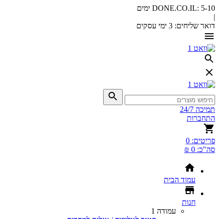
5-10 ימים
DONE.CO.IL:
|
דואר שליחים:
3 ימי עסקים
תמיכה 24/7
התחברות
פריטים:
0
סה"כ:
0 ₪
עמוד הבית
חנות
עמודה 1