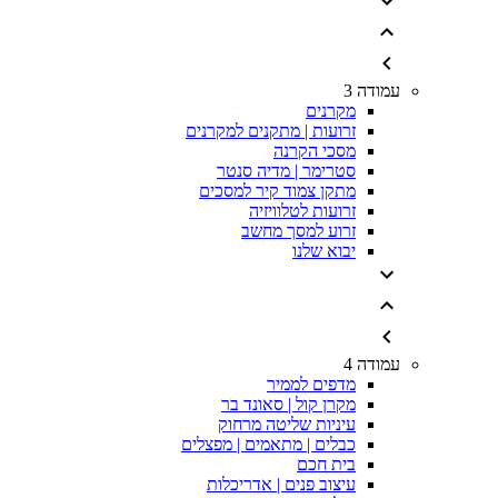
עמודה 3
מקרנים
זרועות | מתקנים למקרנים
מסכי הקרנה
סטרימר | מדיה סנטר
מתקן צמוד קיר למסכים
זרועות לטלוויזיה
זרוע למסך מחשב
יבוא שלנו
עמודה 4
מדפים לממיר
מקרן קול | סאונד בר
עיניות שליטה מרחוק
כבלים | מתאמים | מפצלים
בית חכם
עיצוב פנים | אדריכלות