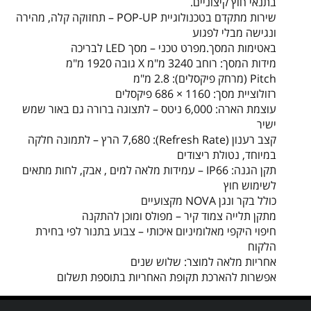
בתנאי חוץ קיצוניים.
שירות מתקדם בטכנולוגיית POP-UP – תחזוקה קלה, מהירה
ונגישה מבלי לפגוע
באטימות המסך.מפרט טכני – מסך LED לבריכה
מידות המסך: רוחב 3240 מ"מ X גובה 1920 מ"מ
Pitch (מרחק פיקסלים): 2.8 מ"מ
רזולוציית מסך: 1160 × 686 פיקסלים
עוצמת הארה: 6,000 ניטס – לתצוגה ברורה גם באור שמש
ישיר
קצב רענון (Refresh Rate): 7,680 הרץ – לתמונה חלקה
במיוחד, נטולת ריצודים
תקן הגנה: IP66 – עמידות מלאה למים , אבק, לחות מתאים
לשימוש חוץ
כולל בקר ונגן NOVA מקצועיים
מתקן תלייה צמוד קיר – מפולס ומוכן להתקנה
חיפוי היקפי מאלומיניום איכותי – צבוע בתנור לפי בחירת
הלקוח
אחריות מלאה למוצר: שלוש שנים
אפשרות להארכת תקופת האחריות בתוספת תשלום