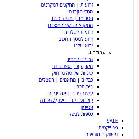
זרועות | מתקנים למקרנים
מסכי הקרנה
סטרימר | מדיה סנטר
מתקן צמוד קיר למסכים
זרועות לטלוויזיה
זרוע למסך מחשב
יבוא שלנו
עמודה 4
מדפים לממיר
מקרן קול | סאונד בר
עיניות שליטה מרחוק
כבלים | מתאמים | מפצלים
בית חכם
עיצוב פנים | אדריכלות
קולנוע ביתי – ייעוץ / מכירה
פטיפון
כספות לנשק
SALE
פרוייקטים
משווקים מורשים