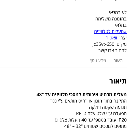
לא במלאי
בהזמנה משלימה
במלאי
#מעלית לטלוויזיה
יצרן:
וואט 1
מק"ט:
jc35vt-650
למחיר צרו קשר
תיאור
מידע נוסף
תיאור
מעלית מרהיט איכותית למסכי טלוויזיה עד "48
התקנה בתוך מזנון או רהיט מותאם ע"י נגר
תנועה שקטה וחלקה
הפעלה ע"י שלט אלחוטי RF
IP20 עובד בטמפ' עד 40 מעלות צלסיוס
מתאים למסכים שטוחים "32 – "48