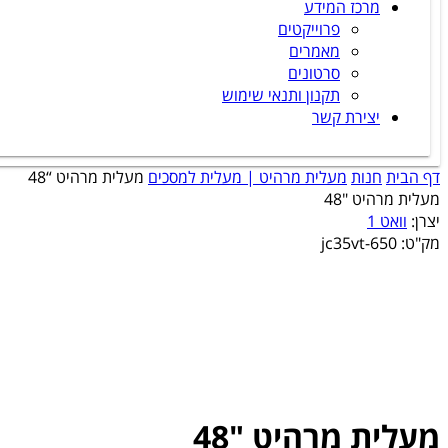
מרכז המידע
פרוייקטים
מאמרים
סרטונים
תקנון ותנאי שימוש
יצירת קשר
דף הבית
חנות
מעלית מרהיט | מעלית למסכים
מעלית מרהיט “48
מעלית מרהיט "48
יצרן:
וואט 1
מק"ט:
jc35vt-650
מעלית מרהיט "48