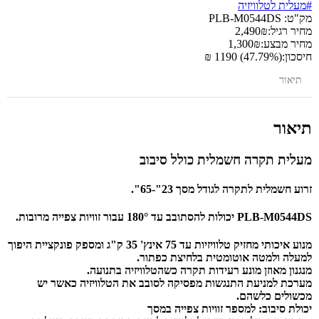
#מעלית לטלוויזיה
מק"ט:
PLB-M0544DS
מחיר רגיל:
₪
2,490
מחיר מבצע:
₪
1,300
חיסכון:
(47.79%) 1190 ₪
תיאור
תיאור
מעלית תקרה חשמלית כולל סיבוב
זרוע
חשמלית
לתקרה
לגודל
מסך
23"-65"
.
PLB-M0544DS
יכולות להסתובב עד 180° עבור זוויות צפייה מרובות.
מנוע איכותי מחזיק טלוויזיות עד 75 אינץ' 35 ק"ג ומספק פונקציית היפוך
למעלה ולמטה אוטומטית בלחיצת כפתור.
מנגנון מאוזן מונע רעידות תקרה כשהטלוויזיה בתנועה.
מערכת למניעת התנגשות מפסיקה לסובב את הטלוויזיה כאשר יש
מכשולים כלשהם.
יכולת סיבוב: למספר זוויות צפייה במסך