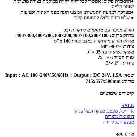
●התאמות פילוס: אפשרו לטלוויזיה להיות ממוקמת בצורה מושלמת
לאחר תלייה
●מערכת למניעת התנגשות: אמצעי הגנה מפני תאונות ופציעות
● שלט רחוק כלול: לתנועות קלות
הזרוע מגיעה עם מתאמים לתקרות גבס
מרחק
ברגים
:
100×100,200×200,400×200,300×300,400×400
מרחק הזרוע מהתקרה
במצב
סגור
: 140
מ
"
מ
צידוד: +90°~-90°
משקל
נשיאה
:
עד
35
ק
"
ג
טווח הטייה
: 0~-75°
צידוד
: +2°~-2°
שנאי:
Input：AC 100~240V,50/60Hz；Output：DC 24V, 1.5A
מידות:
715x557x500mm
קישורים שימושיים
SALE
אדריכל, מעצב, מפקח ובעל עסק
השוואת מוצרים
מבצע הכל לדירה
מידע נוסף