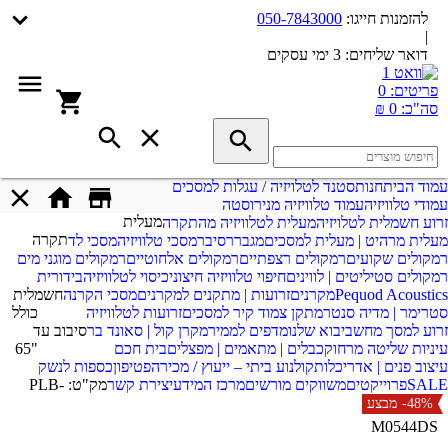
להזמנות חייגו:
050-7843000
|
דואר שליחים:
3 ימי עסקים
פריטים:
0
סה"כ:
0 ₪
עמוד הבית
חנות
סטנד לטלויזיה / עגלות למסכים
עמודי טלוויזיה
עמוד טלוויזיה מנירוסטה
מעלית
זרוע חשמלית לטלויזיה
מעלית לטלוויזיה מהתקרה
תקרה
מעלית מרהיט | מעלית למסכים
מגבר
רסיבר
מסכי טלוויזיה
מסכי לד
רמקולים שקועים
רמקולים רצפתיים
רמקולים אלחוטיים
רמקולים מוגני מים
רמקולים סטיליטים | לווינים
חיפוי טלוויזיה חיצוני
כיסוי לטלוויזיה
בידורית
Pequod Acoustics
מקרנים
זרועות | מתקנים למקרנים
מסכי הקרנה
חשמלית
סטרימר | מדיה סנטר
מתקן צמוד קיר למסכים
זרועות לטלוויזיה
כולל
זרוע למסך מחשב
יבוא שלנו
מדפים לממיר
מקרן קול | סאונד בר
סיבוב עד
עיניות שליטה מרחוק
כבלים | מתאמים | מפצלים
בית חכם
"65
עיצוב פנים | אדריכלות
קולנוע ביתי – ייעוץ / מכירה
פטיפון
כספות לנשק
SALE
פרוייקטים
משווקים מורשים
מרכז המידע
יצירת קשר
מק"ט:
PLB-
-48%
מבצע
M0544DS