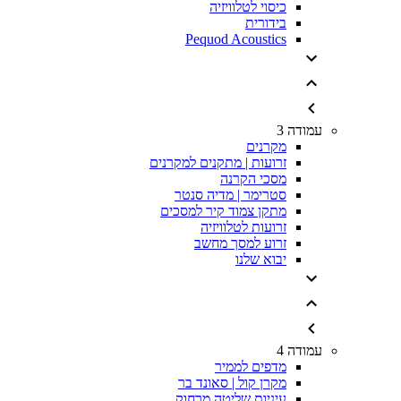
כיסוי לטלוויזיה
בידורית
Pequod Acoustics
עמודה 3
מקרנים
זרועות | מתקנים למקרנים
מסכי הקרנה
סטרימר | מדיה סנטר
מתקן צמוד קיר למסכים
זרועות לטלוויזיה
זרוע למסך מחשב
יבוא שלנו
עמודה 4
מדפים לממיר
מקרן קול | סאונד בר
עיניות שליטה מרחוק