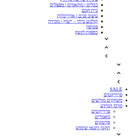
כבלים | מתאמים | מפצלים
בית חכם
עיצוב פנים | אדריכלות
קולנוע ביתי – ייעוץ / מכירה
פטיפון
כספות לנשק
SALE
פרוייקטים
משווקים מורשים
מרכז המידע
פרוייקטים
מאמרים
סרטונים
תקנון ותנאי שימוש