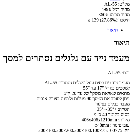
מק"ט:
AL-55
מחיר רגיל:
₪
499
מחיר מבצע:
₪
360
חיסכון:
(27.86%) 139 ₪
תיאור
תיאור
מעמד נייד עם גלגלים נסתרים למסך עד 
דגם:
AL-55
מעמד נייד עם בסיס עגול וגלגלים נסתרים AL-55
למסכים בגודל 17″ עד 55″
מתאים לנשיאת משקל של עד 20 ק”ג
ניתן לסובב את המסך 90 מעלות ולצפות בצורה אנכית
מעבר כבלים בצינור
הטייה:
+35°~-35°
בסיס בקוטר 40 ס”מ
מידות:
406x406x1210mm
עובי צינור :
φ48mm
וזה:
75×75,100×100,100×200,200×100,200×200