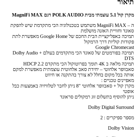
תיאור
מקרן קול 5.1 עוצמתי מבית POLK AUDIO דגם MagniFi MAX
ה – MagniFi MAX משתמש בטכנולוגיה הכי מתקדמת שיש להפקת
סאונד וחוויית האזנה מושלמת
תמיכה באפליקציית הבית החכם של Google Home מאפשרת לתת
פקודות קוליות דרך הרמקול
Google Chromecast
תמיכה בפורמטים של סאונד הכי מתקדמים בעולם Dolby Audio +
DTS
תמיכה מלאה ב 4K תומך בפרוטוקול הכי מתקדם HDCP 2.2
סאבוופר אלחוטי – יחידת סאב אלחוטית עוצמתית מאפשרת למקם
אותה בכל מקום בחלל לא צורך בהתקנה או חיווט
מאפיינים טכניים :
מקרן קול + סאבוופר אלחוטי "8 ניתן לחבר לטלוויזיה באמצעות כבל
אופטי
ניתן להוסיף בתשלום זוג רמקולים סראונד
Dolby Digital Surround
מספר ספיקרים : 2
Dolby Vision