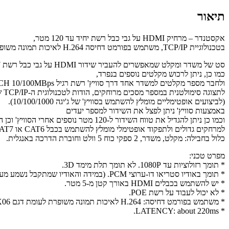
תיאור
אקסטנדר – מרחיק HDMI על גבי כבל רשת יחיד עד 120 מטר,
בטכנולוגיית TCP/IP, משתמש בפורמט דחיסה H.264 לאיכות תמונה משופרת
סט של משדר ומקלט שמאפשרים להעביר שידור HDMI על גבי כבל רשת CAT5e / CAT6 / CAT7 באורך עד 120 מטר.
כמו כן, ניתן לרכוש מקלטים נוספים בנפרד,
ולחבר מספר מקלטים למשדר אחד דרך סוויץ' רשת רגיל SWITCH 10/100MBps
לתצוגה סימולטנית במספר מסכים מרוחקים, הודות לטכנולוגית ה-TCP/IP שבה המרחיק עובד.
(לביצועים אופטימליים מומלץ להשתמש בסוויץ' של ג'יגה 10/100/1000).
באמצעות סוויץ' ניתן לפצל את השידור למספר יעדים
וכמו כן ניתן להגדיל את טווח השידור ל-120 מטר נוספים אחרי הסוויץ' וכן הלאה עם סוויצ'ים נוספים.
למרחקים גדולים ולתפקוד אופטימלי מומלץ להשתמש בכבל CAT6 או CAT7 איכותי.
כלול בחבילה: מקלט, משדר, 2 ספקי כוח 5 וולט וחוברת הדרכה באנגלית.
מפרט טכני:
* תומך רזולוציות עד 1080P. לא תומך תלת מימד 3D.
* תומך באודיו סטריאו דו-ערוצי PCM. (במידה והאודיו שמתקבל נשמע מעוות, יש לוודא שהסורס מכוון לשדר בסטריאו PCM ולא בפורמט אחר).
* יש להשתמש בכבלים HDMI באורך קטן מ-5 מטר.
* לא יכול לעבוד על רשת POE.
* משתמש בפורמט דחיסה: H.264 לאיכות תמונה משופרת לעומת דגם HDEX06.
* LATENCY: about 220ms.