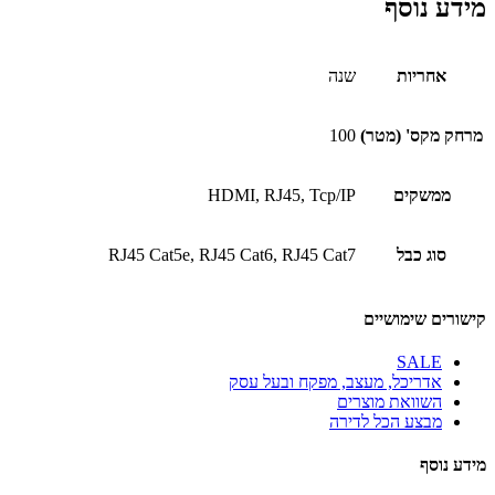
מידע נוסף
אחריות
שנה
מרחק מקס' (מטר)
100
ממשקים
HDMI, RJ45, Tcp/IP
סוג כבל
RJ45 Cat5e, RJ45 Cat6, RJ45 Cat7
קישורים שימושיים
SALE
אדריכל, מעצב, מפקח ובעל עסק
השוואת מוצרים
מבצע הכל לדירה
מידע נוסף