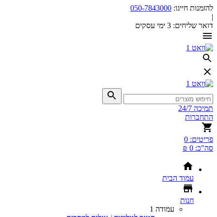
להזמנות חייגו:
050-7843000
|
דואר שליחים:
3 ימי עסקים
תמיכה 24/7
התחברות
פריטים:
0
סה"כ:
0 ₪
עמוד הבית
חנות
עמודה 1