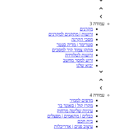
עמודה 3
מקרנים
זרועות | מתקנים למקרנים
מסכי הקרנה
סטרימר | מדיה סנטר
מתקן צמוד קיר למסכים
זרועות לטלוויזיה
זרוע למסך מחשב
יבוא שלנו
עמודה 4
מדפים לממיר
מקרן קול | סאונד בר
עיניות שליטה מרחוק
כבלים | מתאמים | מפצלים
בית חכם
עיצוב פנים | אדריכלות