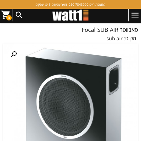
להזמנות חייגו:
050-7843000
|
דואר שליחים:
3 ימי עסקים
0
סאבוופר Focal SUB AIR
מק"ט:
sub air