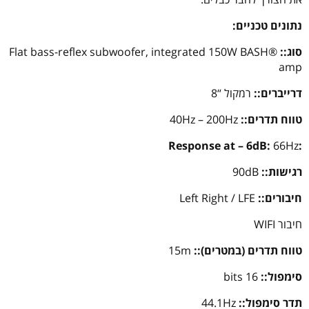
נתונים טכניים:
סוג::
Flat bass-reflex subwoofer, integrated 150W BASH®
amp
דרייברים::
רמקול “8
טווח תדרים::
40Hz – 200Hz
66Hz
:Response at – 6dB:
רגישות::
90dB
חיבורים::
Left Right / LFE
חיבור WIFI
טווח תדרים (במטרים)::
15m
סימפול::
16 bits
תדר סימפול::
44.1Hz