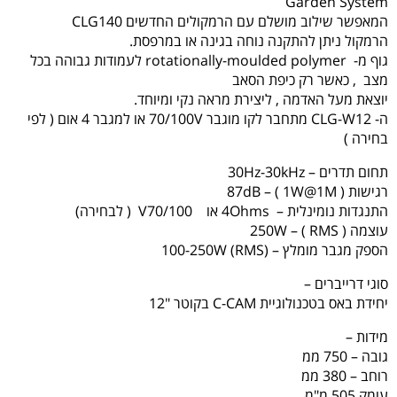
Garden System
המאפשר שילוב מושלם עם הרמקולים החדשים CLG140
הרמקול ניתן להתקנה נוחה בגינה או במרפסת.
גוף מ- rotationally-moulded polymer לעמודות גבוהה בכל
מצב , כאשר רק כיפת הסאב
יוצאת מעל האדמה , ליצירת מראה נקי ומיוחד.
ה- CLG-W12 מתחבר לקו מוגבר 70/100V או למגבר 4 אום ( לפי
בחירה )
תחום תדרים – 30Hz-30kHz
רגישות ( 87dB – ( 1W@1M
התנגדות נומינלית – 4Ohms או V70/100 ( לבחירה)
עוצמה ( 250W – ( RMS
הספק מגבר מומלץ – (100-250W (RMS
סוגי דרייברים –
יחידת באס בטכנולוגיית C-CAM בקוטר "12
מידות –
גובה – 750 ממ
רוחב – 380 ממ
עומק 505 מ"מ