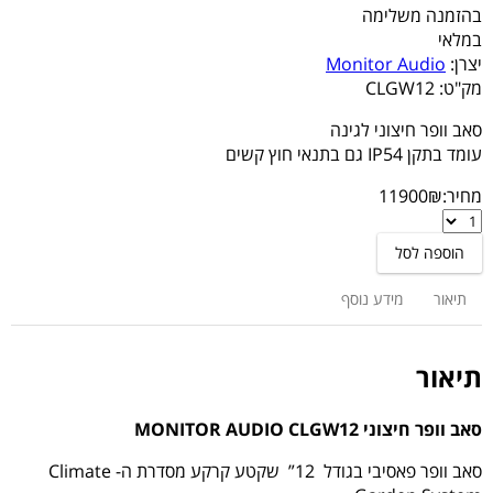
בהזמנה משלימה
במלאי
יצרן:
Monitor Audio
מק"ט:
CLGW12
סאב וופר חיצוני לגינה
עומד בתקן IP54 גם בתנאי חוץ קשים
מחיר:
₪
11900
סאב
וופר
הוספה לסל
חיצוני
MONITOR
תיאור
מידע נוסף
AUDIO
CLGW12
תיאור
סאב וופר חיצוני MONITOR AUDIO CLGW12
סאב וופר פאסיבי בגודל 12” שקטע קרקע מסדרת ה- Climate