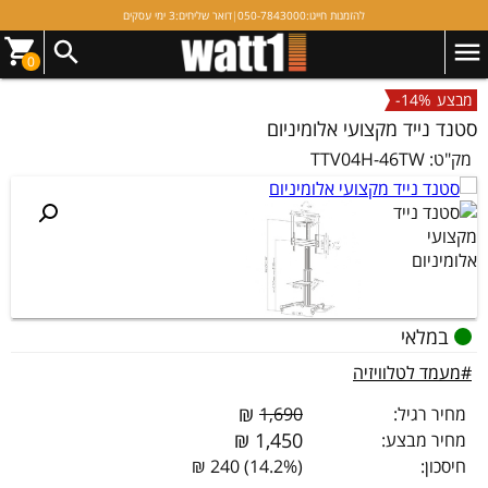
להזמנות חייגו:
050-7843000
|
דואר שליחים:
3 ימי עסקים
0
מבצע
-14%
סטנד נייד מקצועי אלומיניום
מק"ט:
TTV04H-46TW
במלאי
#מעמד לטלוויזיה
₪
מחיר רגיל:
1,690
₪
1,450
מחיר מבצע:
חיסכון:
(14.2%) 240 ₪