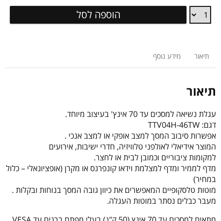
סטנד
הוספה לסל
נייד
מקצועי
אלומיניום
תיאור
מידע נוסף
תיאור
עגלת נשיאה למסכים עד 70 אינץ' בעיצוב מיוחד.
דגם: TTV04H-46TW
אפשרות סיבוב המסך למצב אופקי או למצב אנכי .
המוצר אידיאלי לאולפני טלוויזיה, חדרי ישיבות, אירועים
למקומות ציבוריים וכמובן לבית או לחצר.
מדף לממיר ומדף למצלמת וידאו קונפרנס או מקרן (אופציונאלי – כלול
במחיר)
מוטות טלסקופיים המאפשרים את כיוון גובה המסך בנוחות ובקלות .
מעבר כבלים נסתר במוטות העגלה.
מתאים למסכים עד 70 אינץ (50 ק"ג) בעלי מפתח ברגים עד VESA