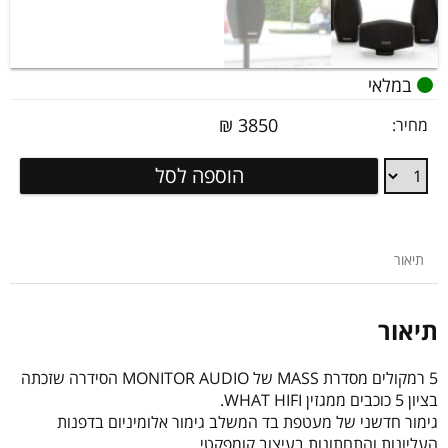
במלאי
₪
3850
מחיר:
סט
הוספה לסל
5
רמקולים
MASS
MONITOR
תיאור
AUDIO
MASS
SET
תיאור
5 רמקולים מסדרת MASS של MONITOR AUDIO הסידרה שזכתה
בציון 5 כוכבים ממגזין WHAT HIFI.
גימור חדשני של מעטפת בד המשלב גימור אלומיניום בדפנות
העליונות והתחתונות בעיצוב קומפקטי.