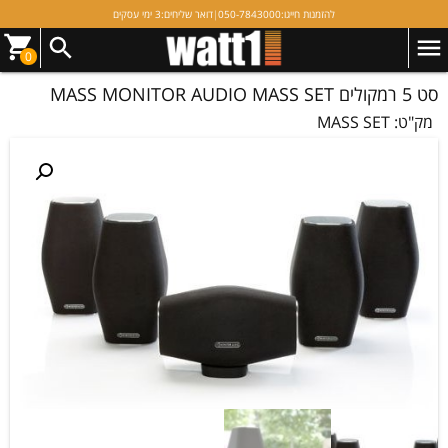
להזמנות חייגו:
050-7843000
|
דואר שליחים:
3 ימי עסקים
0
סט 5 רמקולים MASS MONITOR AUDIO MASS SET
מק"ט:
MASS SET