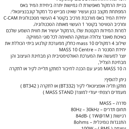
בניית הרמקול מאפשרת לו גמישות יתרה ביחידת המיד באס
המפתחת מקצב נכון ועשיר שאינו מבייש כל רמקול קונבנציונאלי.
יחידת המיד באס מורכבת מרכיב בקוטר 4 העשוי מטכנולוגית C-CAM
ומרכיב הטוויטר בקוטר 1 העשוי מאותה הטכנולוגיה.
למרות המידות הקטנות שלו ,הרמקול יעשיר את חווית השמע שלכם
באיכות סאונד צלולה ועמוקה התאימה לכל סוגי המוזיקה
שילוב 4 רמקולים mass 10 כחלק ממערכת קולנוע ביתי הכוללת את
יחידת הסנטר ה – MASS 10 Centre
יוצר למעשה את המערכת האולטימטיבית הן מבחינת העיצוב והן
מבחינת הצליל,
ה MASS 10 מגיע עם הכנה לחיבור למתקן תלייה לקיר או לתקרה
ניתן להוסיף:
מתקן תליה אופציונאלי לקיר (BT332) או לתקרה ( BT342 )
מעמדים רצפתי יעודי למוצר( MASS STAND )
סדרה – MASS
תחום תדרים – 80Hz – 30kHz
רגישות ( 84dB- ( 1W@1M
התנגדות נומינלית – 8ohms
עוצמה ( 100W – ( RMS