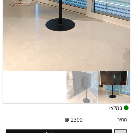
במלאי
₪
2390
מחיר:
עמוד