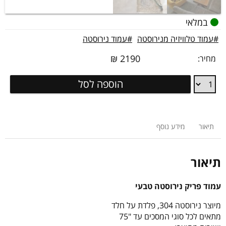
במלאי
#עמוד טלוויזיה מנירוסטה
#עמוד נירוסטה
₪
2190
מחיר:
עמוד
הוספה לסל
פריק
נירוסטה
להתקנה
מתחת
תיאור
מידע נוסף
לריצוף
תיאור
עמוד פריק נירוסטה טבעי
מיוצר נירוסטה 304, פלדת על חלד
מתאים לכל סוגי המסכים עד "75