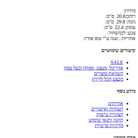
מידות:
רוחב:20.8 ס"מ.
גובה: 29.8 ס"מ.
עומק: 22.4 ס"מ.
צבע: לבן/שחור.
אחריות : שנה ע"י טופ אודיו.
קישורים שימושיים
SALE
אדריכל, מעצב, מפקח ובעל עסק
השוואת מוצרים
מבצע הכל לדירה
מידע נוסף
אודותינו
תעודות ואישורים
הצהרת נגישות
תקנון ותנאי שימוש
מדיניות פרטיות
מרכז המידע