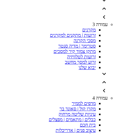
עמודה 3
מקרנים
זרועות | מתקנים למקרנים
מסכי הקרנה
סטרימר | מדיה סנטר
מתקן צמוד קיר למסכים
זרועות לטלוויזיה
זרוע למסך מחשב
יבוא שלנו
עמודה 4
מדפים לממיר
מקרן קול | סאונד בר
עיניות שליטה מרחוק
כבלים | מתאמים | מפצלים
בית חכם
עיצוב פנים | אדריכלות