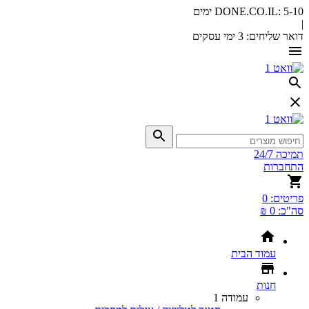
5-10 ימים
DONE.CO.IL:
|
דואר שליחים:
3 ימי עסקים
תמיכה 24/7
התחברות
פריטים:
0
סה"כ:
0 ₪
עמוד הבית
חנות
עמודה 1