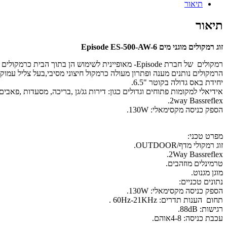
תיאור
תיאור
זוג רמקולים מוגני מים Episode ES-500-AW-6
רמקולים של חברת Episode- מאופיינית לשימוש הן בתוך הבית כרמקולים מדפיים והן כרמקולים חיצונים .
הרמקולים נותנים מענה ופתרון מעולה כרמקול חיצוני מסיבי,בעל צליל עמוק
יחידת באס גדולה בקוטר "6.5.
אידיאלי למקומות פתוחים וגדולים כגון: דירות גג/גן ,בריכה, מסעדות ,פאבים 
2way Bassreflex.
הספק כניסה מקסימאלי: 130W.
מפרט טכני:
זוג רמקולי מדף/OUTDOOR.
2Way Bassreflex.
טרמינלים מוזהבים.
מוגן מגנוט.
נתונים טכניים:
הספק כניסה מקסימאלי: 130W.
תחום הענות תדרים: 60Hz-21KHz .
רגישות: 88dB.
עכבת כניסה: 4-8אוהם.