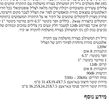
IW-165 משלבים גריל דק המשתלב בצורה מושלמת עם התקרה ומקנים מראה אסתטי ונקי.
צלילים עשירים ומשובחים ויכולת שליטה מלאה לצליל אופטימאלי בכל חדר
האלמנטים נמצאים בזווית ומאפשרים לפזר את הצליל לעבר מקום הישיבה,
פתרון מצויין לרמקולים שקועים על הקיר או על התקרה המשמשים כרמקולי
רמקולים בתצורת 2way , כוללים וופר בקוטר "6.5 ודום טוויטר בקוטר "1 להפקת צלילים איכותיים ומפורטים.
קרוס אובר בפורמט 12db למעבר חלק ונעים בין צלילים נמוכים וגבוהים של המוזיקה.
מגיעים בגוון לבן נקי המשתלב בצורה מושלמת לתקרה או קיר.
גריל דק המשתלב בצורה מושלמת עם תקרה
אלמנטים בזווית מיוחדת לפיזור רחב של הצליל
120W
התנגדות: 8 אום
וופר בקוטר: "6.5
1 טוויטר בקוטר: "1
קרוס: 12db
התנגדות: 8 אום
רגישות: 90db
טווח תדרים: 55Hz – 20kHz
מידות קוטר חיצוני (גxרxע): 31.4X19.4X7.5 ס"מ
מידות קוטר חיתוך פנימי (גxרxע): 36.25X24.25X7.5 ס"מ
מידע נוסף