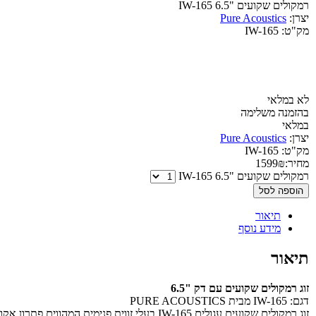
רמקולים שקועים "6.5 IW-165
יצרן:
Pure Acoustics
מק"ט:
IW-165
לא במלאי
בהזמנה משלימה
במלאי
יצרן:
Pure Acoustics
מק"ט:
IW-165
מחיר:
₪
1599
רמקולים שקועים "6.5 IW-165
הוספה לסל
תיאור
מידע נוסף
תיאור
זוג רמקולים שקועים עם דק "6.5
דגם: IW-165 מבית PURE ACOUSTICS
זוג רמקולים שקועים עגולים IW-165 בעלי זווית פנימית המהווים פתרון אקוסטי ואסתטי מושלם !