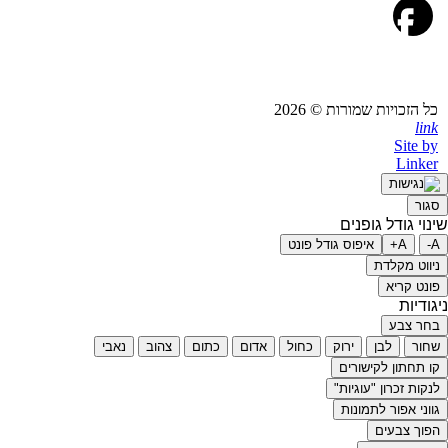
פייסבוק
כל הזכויות שמורות © 2026
link
Site by
Linker
סגור
שינוי גודל גופנים
A-
A+
איפוס גודל פונט
ניווט מקלדת
פונט קריא
ניגודיות
בחר צבע
שחור
לבן
ירוק
כחול
אדום
כתום
צהוב
נאבי
קו תחתון לקישורים
לנקות זכרון "עוגיות"
גווני אפור לתמונות
הפוך צבעים