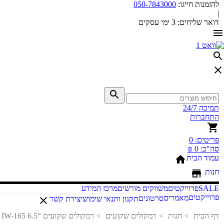
להזמנות חייגו:
050-7843000
|
דואר שליחים:
3 ימי עסקים
תמיכה 24/7
התחברות
פריטים:
0
סה"כ:
0 ₪
עמוד הבית
חנות
SALE
פרוייקטים
משווקים מורשים
מרכז המידע
פרוייקטים
מאמרים
סרטונים
תקנון ותנאי שימוש
יצירת קשר
דף הבית
חנות
רמקולים שקועים
רמקולים שקועים “6.5 IW-165