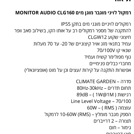
CLG160
רמקול לויני מוגבר מוגן מים MONITOR AUDIO CLG160
רמקולים לויניים מוגני מים בתקן IP55
להתקנה של מספר רמקולים רב על אותו הקו, בשילוב סאב וופר
חיצוני שקוע CLGW12
עמיד בתנאי מזג אויר קיצוניים של 20- עד 70 מעלות
שנאי קו 70/100V
גוף מפולימר קשיח ועמיד
מחברי כבלים פנימייים
אפשרות התקנה על קירות /עצים וכן על מוט (אופציונאלי)
סדרה – CLIMATE GARDEN
תחום תדרים – 80Hz-30kHz
רגישות ( 89dB – ( 1W@1M
Line Level Voltage – 70/100
עוצמה ( 60W – ( RMS
הספק מגבר מומלץ – (10-60W (RMS לרמקול
תצורה – 2 דרייברים
גימור – חום
סוגי דרייברים –