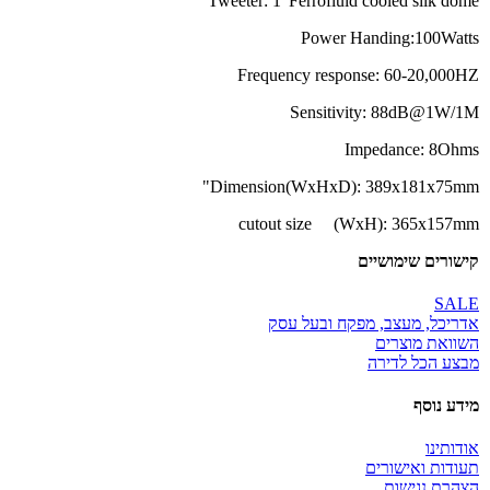
Tweeter: 1"Ferrofluid cooled silk dome
Power Handing:100Watts
Frequency response: 60-20,000HZ
Sensitivity: 88dB@1W/1M
Impedance: 8Ohms
Dimension(WxHxD): 389x181x75mm"
cutout size (WxH): 365x157mm
קישורים שימושיים
SALE
אדריכל, מעצב, מפקח ובעל עסק
השוואת מוצרים
מבצע הכל לדירה
מידע נוסף
אודותינו
תעודות ואישורים
הצהרת נגישות