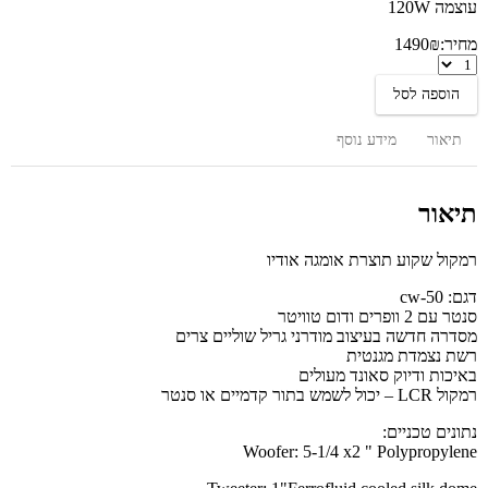
עוצמה 120W
מחיר:
₪
1490
רמקול
סנטר
הוספה לסל
ללא
מסגרת
CW-
תיאור
מידע נוסף
50
תיאור
רמקול שקוע תוצרת אומגה אודיו
דגם: cw-50
סנטר עם 2 וופרים ודום טוויטר
מסדרה חדשה בעיצוב מודרני גריל שוליים צרים
רשת נצמדת מגנטית
באיכות ודיוק סאונד מעולים
רמקול LCR – יכול לשמש בתור קדמיים או סנטר
נתונים טכניים:
Woofer: 5-1/4 x2 " Polypropylene