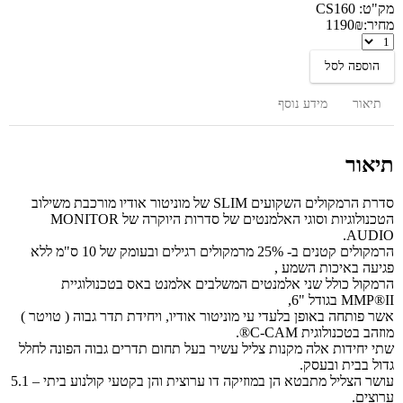
מק"ט:
CS160
מחיר:
₪
1190
רמקול
שקוע
הוספה לסל
עגול/ריבוע
MONITOR
תיאור
AUDIO
מידע נוסף
CS160
תיאור
סדרת הרמקולים השקועים SLIM של מוניטור אודיו מורכבת משילוב
הטכנולוגיות וסוגי האלמנטים של סדרות היוקרה של MONITOR
AUDIO.
הרמקולים קטנים ב- 25% מרמקולים רגילים ובעומק של 10 ס"מ ללא
פגיעה באיכות השמע ,
הרמקול כולל שני אלמנטים המשלבים אלמנט באס בטכנולוגיית
MMP®II בגודל "6,
אשר פותחה באופן בלעדי עי מוניטור אודיו, ויחידת תדר גבוה ( טויטר )
מוזהב בטכנולוגית C-CAM®.
שתי יחידות אלה מקנות צליל עשיר בעל תחום תדרים גבוה הפונה לחלל
גדול בבית ובעסק.
עושר הצליל מתבטא הן במוזיקה דו ערוצית והן בקטעי קולנוע ביתי – 5.1
ערוצים.