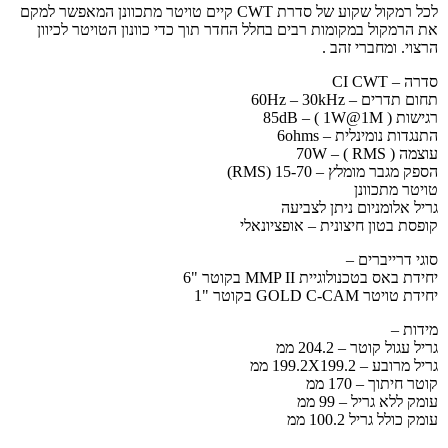
לכל רמקול שקוע של סדרת CWT קיים טויטר מתכוונן המאפשר למקם
את הרמקול במקומות רבים בחלל החדר תוך כדי כוונון הטויטר לכיוון
הרצוי. ומחברי זהב .
סדרה – CI CWT
תחום תדרים – 60Hz – 30kHz
רגישות ( 85dB – ( 1W@1M
התנגדות נומינלית – 6ohms
עוצמה ( 70W – ( RMS
הספק מגבר מומלץ – 15-70 (RMS)
טויטר מתכוונן
גריל אלומניום ניתן לצביעה
קופסת בטון חיצונית – אופציונאלי
סוגי דרייברים –
יחידת באס בטכנולוגיית MMP II בקוטר "6
יחידת טויטר GOLD C-CAM בקוטר "1
מידות –
גריל עגול קוטר – 204.2 ממ
גריל מרובע – 199.2X199.2 ממ
קוטר חיתוך – 170 ממ
עומק ללא גריל – 99 ממ
עומק כולל גריל 100.2 ממ