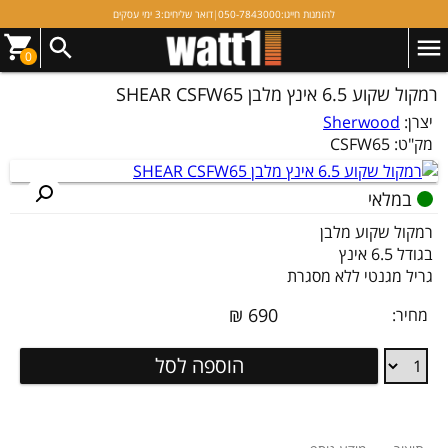
להזמנות חייגו:
050-7843000
|
דואר שליחים:
3 ימי עסקים
0
רמקול שקוע 6.5 אינץ מלבן SHEAR CSFW65
יצרן:
Sherwood
מק"ט:
CSFW65
במלאי
רמקול שקוע מלבן
בגודל 6.5 אינץ
גריל מגנטי ללא מסגרת
₪
690
מחיר:
רמקול
הוספה לסל
שקוע
6.5
אינץ
מלבן