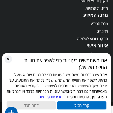
תקנון ותנאי שימוש
מדיניות פרטיות
מרכז המידע
מרכז המידע
מאמרים
התקנת זרוע לטלויזיה
איזור אישי
החשבון שלי
✕
אנו משתמשים בעוגיות כדי לשפר את חוויית
סל קניות
המשתמש שלך
תשלום
אתר אינטרנט זה משתמש בעוגיות כדי להבטיח שהוא פועל
הישארו מעודכנים
כראוי, לשפר את חוויית המשתמש שלך ולנתח את התנועה. על
ידי המשך השימוש, הנך מסכים לשימוש בכל קובצי העוגיות.
באפשרותך גם לבחור לאפשר עוגיות הכרחיות בלבד או לנהל את
העדפותיך. פרטים נוספים ב
מדיניות פרטיות
קבל הכול
דחה הכל
כל הזכויות שמורות © 2026