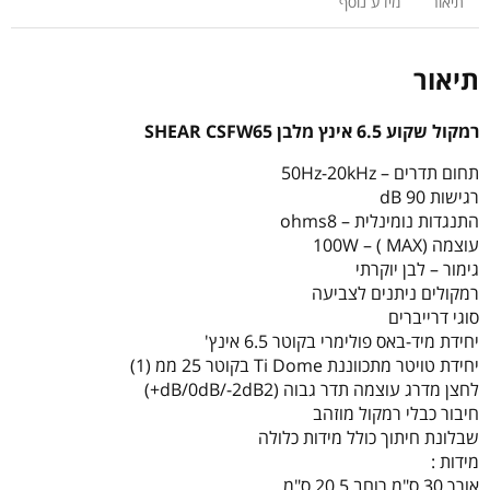
תיאור
מידע נוסף
SHEAR
CSFW65
תיאור
רמקול שקוע 6.5 אינץ מלבן SHEAR CSFW65
תחום תדרים – 50Hz-20kHz
רגישות 90 dB
התנגדות נומינלית – ohms8
עוצמה (100W – ( MAX
גימור – לבן יוקרתי
רמקולים ניתנים לצביעה
סוגי דרייברים
יחידת מיד-באס פולימרי בקוטר 6.5 אינץ'
יחידת טויטר מתכווננת Ti Dome בקוטר 25 ממ (1)
לחצן מדרג עוצמה תדר גבוה (dB/0dB/-2dB2+)
חיבור כבלי רמקול מוזהב
שבלונת חיתוך כולל מידות כלולה
מידות :
אורך 30 ס"מ רוחב 20.5 ס"מ