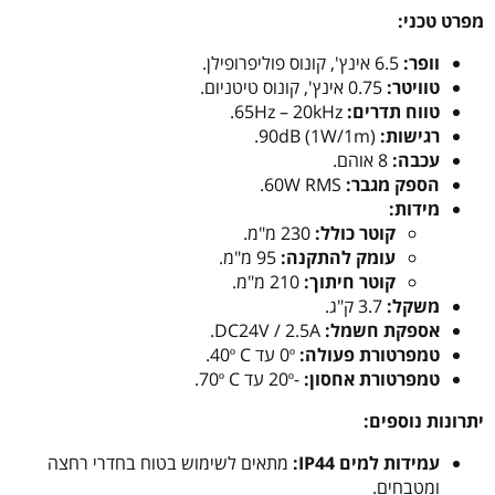
מפרט טכני:
וופר:
6.5 אינץ', קונוס פוליפרופילן.
טוויטר:
0.75 אינץ', קונוס טיטניום.
טווח תדרים:
65Hz – 20kHz.
רגישות:
90dB (1W/1m).
עכבה:
8 אוהם.
הספק מגבר:
60W RMS.
מידות:
קוטר כולל:
230 מ"מ.
עומק להתקנה:
95 מ"מ.
קוטר חיתוך:
210 מ"מ.
משקל:
3.7 ק"ג.
אספקת חשמל:
DC24V / 2.5A.
טמפרטורת פעולה:
0º עד 40º C.
טמפרטורת אחסון:
-20º עד 70º C.
יתרונות נוספים:
עמידות למים IP44:
מתאים לשימוש בטוח בחדרי רחצה
ומטבחים.