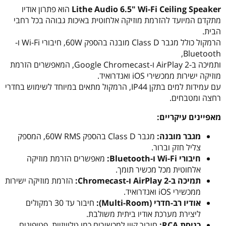
Lithe Audio 6.5" Wi-Fi Ceiling Speaker
הוא פתרון אודיו
מתקדם המיועד להזרמת מוזיקה אלחוטית באיכות גבוהה בכל רחבי
הבית.
הרמקול כולל מגבר Class D מובנה בהספק 60W, חיבורי Wi-Fi ו-
Bluetooth,
ותמיכה ב-AirPlay 2 ו-Google Chromecast, המאפשרים הזרמת
מוזיקה ישירות ממכשירי iOS ואנדרואיד.
עם עמידות למים בתקן IP44, הרמקול מתאים במיוחד לשימוש בחדרי
רחצה ומטבחים.
מאפיינים עיקריים:
מגבר מובנה:
מגבר Class D בהספק 60W RMS, המספק
צליל חזק וברור.
חיבורי Wi-Fi ו-Bluetooth:
מאפשרים הזרמת מוזיקה
אלחוטית מכל מכשיר תומך.
תמיכה ב-AirPlay 2 ו-Chromecast:
הזרמת מוזיקה ישירות
ממכשירי iOS ואנדרואיד.
אודיו רב-חדרי (Multi-Room):
חיבור עד 30 רמקולים
ליצירת מערכת אודיו ביתית משולבת.
כניסת RCA:
חיבור קווי למכשירים כמו טלוויזיות, פטיפונים