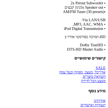
• 2x Preout Subwoofer
• 5x Speaker outניגון קבצים
•(AM/FM Tuner (30 presets
Via LAN/USB:
• MP3, AAC, WMA,
• iPod Digital Transmission
HD-תמיכה בפורמטי אודיו ב
• Dolby TrueHD
• DTS-HD Master Audio
קישורים שימושיים
SALE
אדריכל, מעצב, מפקח ובעל עסק
השוואת מוצרים
מבצע הכל לדירה
מידע נוסף
אודותינו
תעודות ואישורים