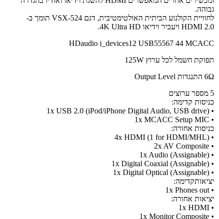
ומכשירים אחרים המאפשרים HDMI להשגת וידיאו ואודיו בהגדרה
גבוהה.
לחוויית הקולנוע הביתית האולטימטיבית, דגם VSX-524 תומך ב-
HDMI 2.0 ויעביר וידיאו 4K Ultra HD.
HDaudio i_devices12 USB55567 44 MCACC
תפוקת חשמל לכל ערוץ 125W
6Ω התנגדות Output Level
5 מספר ערוצים
כניסות קדימה:
• 1x USB 2.0 (iPod/iPhone Digital Audio, USB drive)
• 1x MCACC Setup MIC
כניסות אחורה:
• (4x HDMI (1 for HDMI/MHL
• 2x AV Composite
• (1x Audio (Assignable
• (1x Digital Coaxial (Assignable
• (1x Digital Optical (Assignable
יציאותקדימה:
• 1x Phones out
יציאות אחורה:
• 1x HDMI
• 1x Monitor Composite