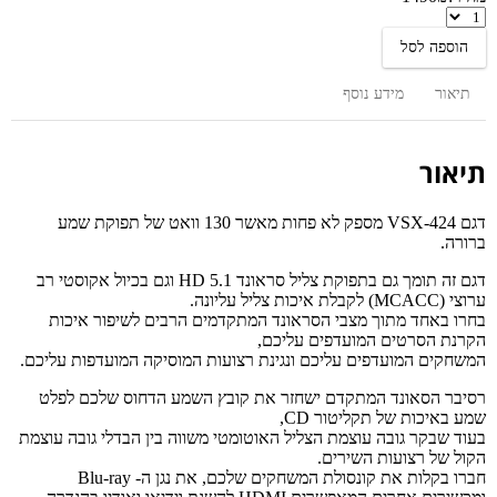
רסיבר
פיוניר
הוספה לסל
VSX-
424
תיאור
מידע נוסף
תיאור
דגם VSX-424 מספק לא פחות מאשר 130 וואט של תפוקת שמע
ברורה.
דגם זה תומך גם בתפוקת צליל סראונד 5.1 HD וגם בכיול אקוסטי רב
ערוצי (MCACC) לקבלת איכות צליל עליונה.
בחרו באחד מתוך מצבי הסראונד המתקדמים הרבים לשיפור איכות
הקרנת הסרטים המועדפים עליכם,
המשחקים המועדפים עליכם ונגינת רצועות המוסיקה המועדפות עליכם.
רסיבר הסאונד המתקדם ישחזר את קובץ השמע הדחוס שלכם לפלט
שמע באיכות של תקליטור CD,
בעוד שבקר גובה עוצמת הצליל האוטומטי משווה בין הבדלי גובה עוצמת
הקול של רצועות השירים.
חברו בקלות את קונסולת המשחקים שלכם, את נגן ה- Blu-ray