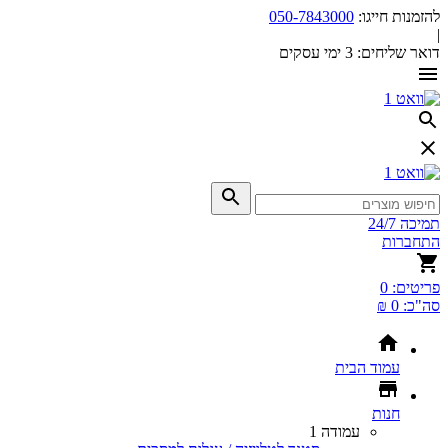
להזמנות חייגו:
050-7843000
|
דואר שליחים:
3 ימי עסקים
תמיכה 24/7
התחברות
פריטים:
0
סה"כ:
0 ₪
עמוד הבית
חנות
עמודה 1