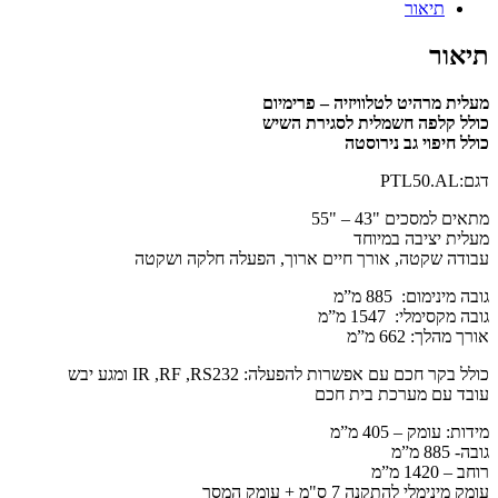
תיאור
תיאור
מעלית
מרהיט לטלוויזיה – פרימיום
כולל קלפה חשמלית לסגירת השיש
כולל חיפוי גב נירוסטה
דגם:
PTL50.AL
מתאים למסכים "43 – "55
מעלית יציבה במיוחד
עבודה שקטה, אורך חיים ארוך, הפעלה חלקה ושקטה
גובה מינימום: 885 מ”מ
גובה מקסימלי: 1547 מ”מ
אורך מהלך: 662 מ”מ
כולל בקר חכם עם אפשרות להפעלה: IR ,RF ,RS232 ומגע יבש
עובד עם מערכת בית חכם
מידות: עומק – 405 מ”מ
גובה- 885 מ”מ
רוחב – 1420 מ”מ
עומק מינימלי להתקנה 7 ס"מ + עומק המסך