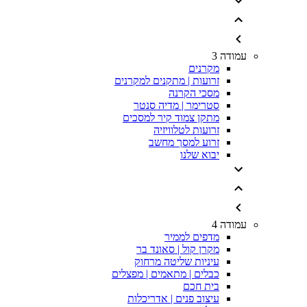
עמודה 3
מקרנים
זרועות | מתקנים למקרנים
מסכי הקרנה
סטרימר | מדיה סנטר
מתקן צמוד קיר למסכים
זרועות לטלוויזיה
זרוע למסך מחשב
יבוא שלנו
עמודה 4
מדפים לממיר
מקרן קול | סאונד בר
עיניות שליטה מרחוק
כבלים | מתאמים | מפצלים
בית חכם
עיצוב פנים | אדריכלות